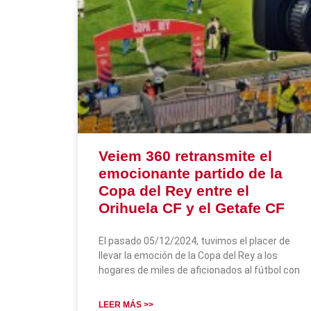
Veiem 360 retransmite el
emocionante partido de la
Copa del Rey entre el
Orihuela CF y el Getafe CF
El pasado 05/12/2024, tuvimos el placer de
llevar la emoción de la Copa del Rey a los
hogares de miles de aficionados al fútbol con
LEER MÁS >>