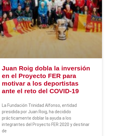
Juan Roig dobla la inversión
en el Proyecto FER para
motivar a los deportistas
ante el reto del COVID-19
La Fundación Trinidad Alfonso, entidad
presidida por Juan Roig, ha decidido
prácticamente doblar la ayuda a los
integrantes del Proyecto FER 2020 y destinar
de